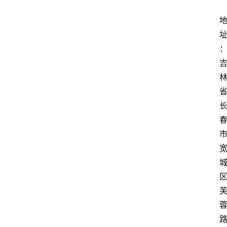
鉴
定
机
构
费
用
价
格
知
识
科
普
问
答
大