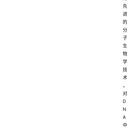
对
D
N
A 