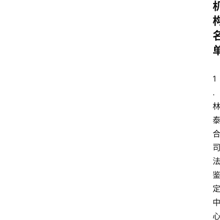
1
.
首
页
鉴
定
指
南