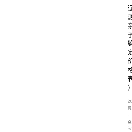
2
费
,
鉴
阅