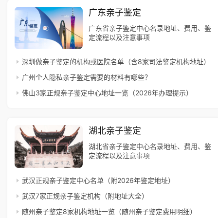
广东亲子鉴定
广东省亲子鉴定中心名录地址、费用、鉴
定流程以及注意事项
深圳做亲子鉴定的机构或医院名单（含8家司法鉴定机构地址）
广州个人隐私亲子鉴定需要的材料有哪些？
佛山3家正规亲子鉴定中心地址一览（2026年办理提示）
湖北亲子鉴定
湖北省亲子鉴定中心名录地址、费用、鉴
定流程以及注意事项
武汉正规亲子鉴定中心名单（附2026年鉴定地址）
武汉7家正规亲子鉴定机构（附地址大全）
随州亲子鉴定8家机构地址一览（随州亲子鉴定费用明细）