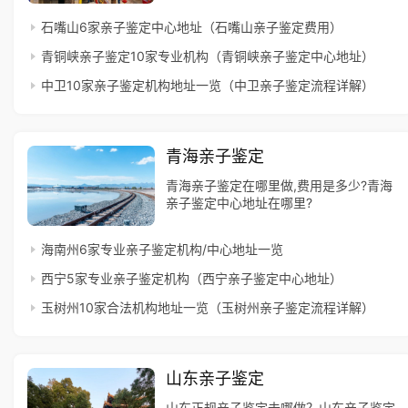
石嘴山6家亲子鉴定中心地址（石嘴山亲子鉴定费用）
青铜峡亲子鉴定10家专业机构（青铜峡亲子鉴定中心地址）
中卫10家亲子鉴定机构地址一览（中卫亲子鉴定流程详解）
青海亲子鉴定
青海亲子鉴定在哪里做,费用是多少?青海
亲子鉴定中心地址在哪里?
海南州6家专业亲子鉴定机构/中心地址一览
西宁5家专业亲子鉴定机构（西宁亲子鉴定中心地址）
玉树州10家合法机构地址一览（玉树州亲子鉴定流程详解）
山东亲子鉴定
山东正规亲子鉴定去哪做？山东亲子鉴定