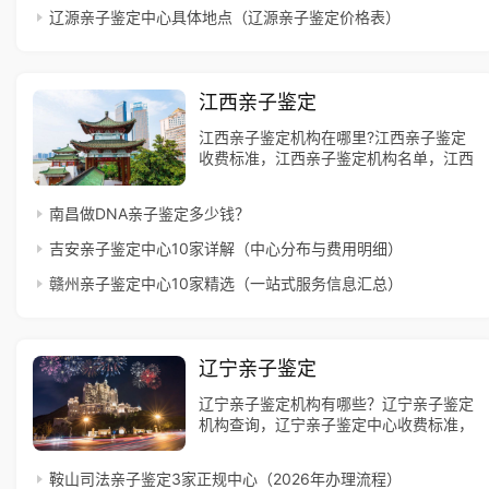
辽源亲子鉴定中心具体地点（辽源亲子鉴定价格表）
江西亲子鉴定
江西亲子鉴定机构在哪里?江西亲子鉴定
收费标准，江西亲子鉴定机构名单，江西
亲子鉴定中心哪家好？江西亲子鉴定机构
查询。
南昌做DNA亲子鉴定多少钱？
吉安亲子鉴定中心10家详解（中心分布与费用明细）
赣州亲子鉴定中心10家精选（一站式服务信息汇总）
辽宁亲子鉴定
辽宁亲子鉴定机构有哪些？辽宁亲子鉴定
机构查询，辽宁亲子鉴定中心收费标准，
辽宁亲子鉴定机构查询。
鞍山司法亲子鉴定3家正规中心（2026年办理流程）