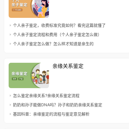
个人亲子鉴定，收费标准究竟如何？看完这篇就懂了
个人亲子鉴定流程和费用（个人亲子鉴定怎么做）
个人亲子鉴定怎么做？怎么样才知道是亲生的
亲缘关系鉴定
怎么鉴定亲缘关系?亲缘关系鉴定流程
奶奶和孙子能做DNA吗？孙子和奶奶亲缘关系鉴定
基因科普：亲缘鉴定的流程与鉴定意见解析