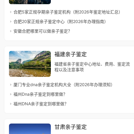
合肥5家正规孕期亲子鉴定机构（附2026年鉴定地址汇总）
合肥20家正规亲子鉴定中心（附2026年办理指南）
安徽合肥哪里可以做亲子鉴定？
福建亲子鉴定
福建省亲子鉴定中心地址、费用、鉴定流
程以及注意事项
厦门专业dna亲子鉴定机构大全（附2026年办理须知）
福州Dna亲子鉴定到哪里做？
福州DNA亲子鉴定到哪里做？
甘肃亲子鉴定