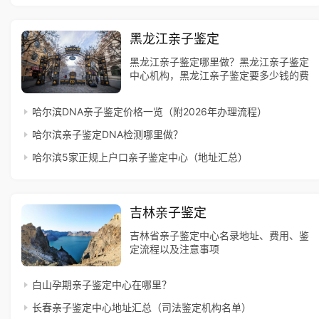
价
格
黑龙江亲子鉴定
知
黑龙江亲子鉴定哪里做？黑龙江亲子鉴定
识
中心机构，黑龙江亲子鉴定要多少钱的费
用
科
黑龙江亲子鉴定中心电话地址，黑龙江亲
普
哈尔滨DNA亲子鉴定价格一览（附2026年办理流程）
子鉴定哪家机构比较好。
哈尔滨亲子鉴定DNA检测哪里做？
问
哈尔滨5家正规上户口亲子鉴定中心（地址汇总）
答
大
全
吉林亲子鉴定
吉林省亲子鉴定中心名录地址、费用、鉴
定流程以及注意事项
白山孕期亲子鉴定中心在哪里？
长春亲子鉴定中心地址汇总（司法鉴定机构名单）