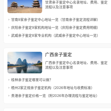
甘肃亲子鉴定中心名录地址、费用、鉴定
流程以及注意事项
甘南9家亲子鉴定中心地址一览（甘南亲子鉴定流程详解）
庆阳亲子鉴定9家机构地址一览（庆阳亲子鉴定费用明细）
武威亲子鉴定8家专业机构（武威亲子鉴定中心地址一览）
广西亲子鉴定
广西亲子鉴定中心名录地址、费用、鉴定
流程以及注意事项
桂林亲子鉴定哪里可以做？
梧州2家正规亲子鉴定机构（2026年地址与收费标准）
贵港亲子鉴定价格一览（附2026年办理流程与鉴定地址）