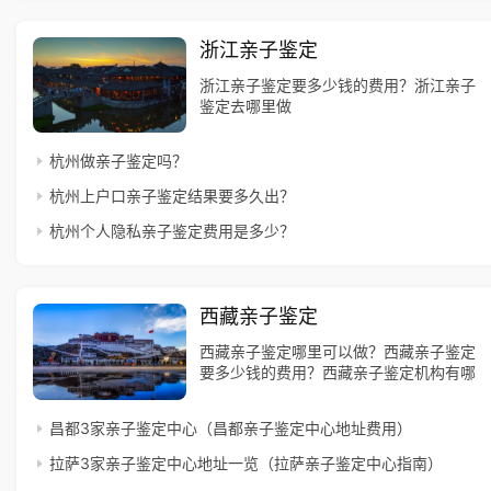
浙江亲子鉴定
浙江亲子鉴定要多少钱的费用？浙江亲子
鉴定去哪里做
杭州做亲子鉴定吗？
杭州上户口亲子鉴定结果要多久出？
杭州个人隐私亲子鉴定费用是多少？
西藏亲子鉴定
西藏亲子鉴定哪里可以做？西藏亲子鉴定
要多少钱的费用？西藏亲子鉴定机构有哪
些？
昌都3家亲子鉴定中心（昌都亲子鉴定中心地址费用）
拉萨3家亲子鉴定中心地址一览（拉萨亲子鉴定中心指南）