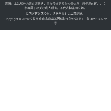
声明：本站部分内容来源网络，旨在传递更多有价值信息，所使用的图片、文
2
字等属于相关权利人所有，不代表恒鉴网立场。
若内容有误或侵权，请
联系我们
更正或删除。
Copyright ©2026 恒鉴网 中山市康华基因科技有限公司
粤ICP备2021139272
号