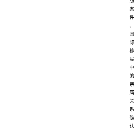
首
页
鉴
定
指
南
鉴
定
机
构
费
用