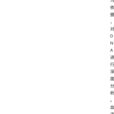
对
D
N
A 