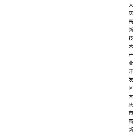
构
费
用
价
格
知
识
科
普
问
答
大
全