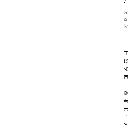
2
鉴
阅