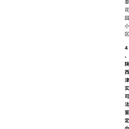
机
构
费
用
价
格
4
知
识
科
普
问
答
大
全