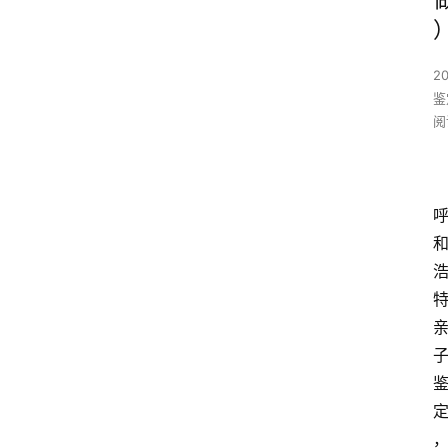
2
鉴
阅