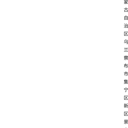
首
页
鉴
定
指
南
鉴
定