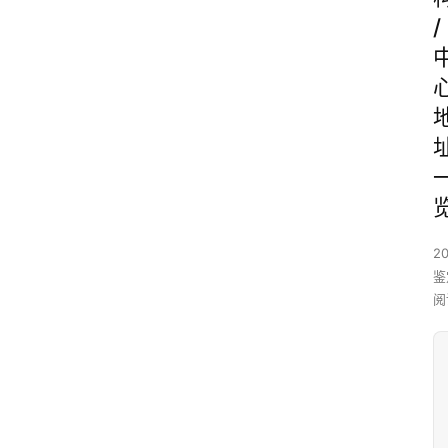
/
2
鉴
阅