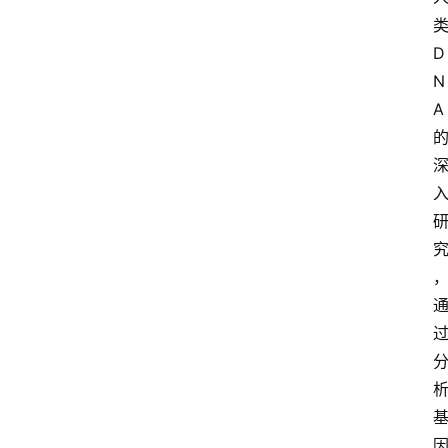
类
D
N
A 