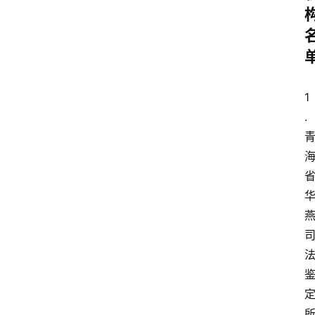
费
用
价
格
1
知
.
识
科
普
问
答
大
全