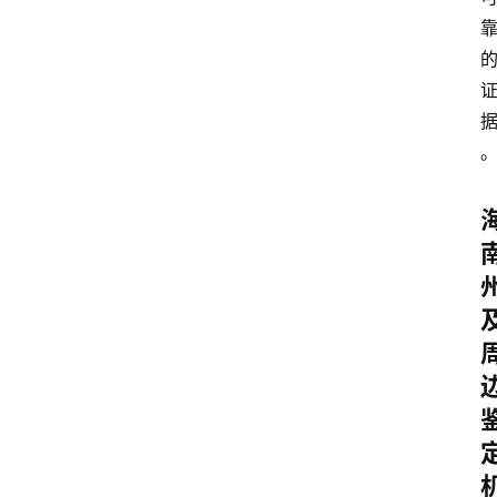
首
页
鉴
定
指
南
鉴
定
机
构