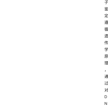
对
D
N