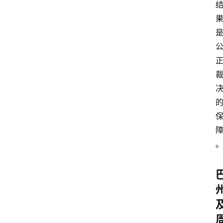
首
页
鉴
定
指
南
鉴
定
机