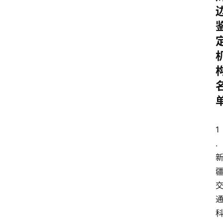
构
费
用
价
格
知
识
科
1
普
.
问
答
大
全