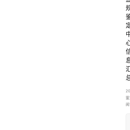
2
鉴
阅