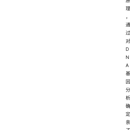
对
D
N
A 