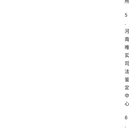
5
.
6
.