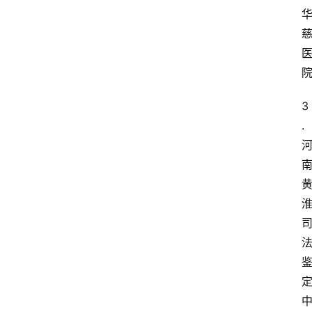
鉴
定
机
构
费
3
用
价
.
格
知
识
科
普
问
答
大