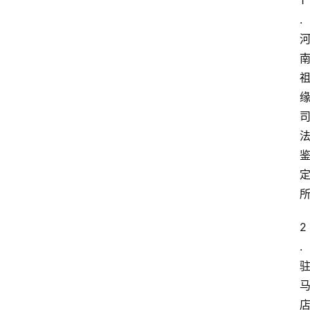
1
.
首
页
鉴
2
定
.
指
南