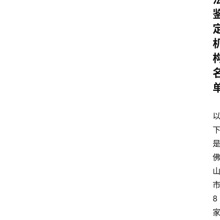
费
用
价
格
知
识
科
普
问
答
大
全
8