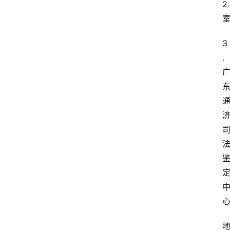
2
3
. 