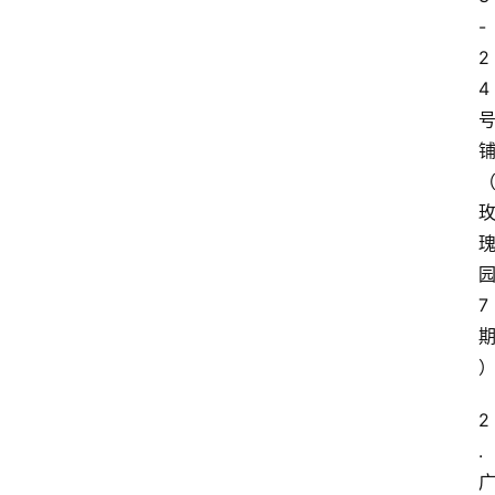
-
2
4
7
2
. 