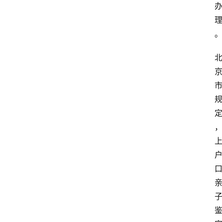
首
页
鉴
定
指
南
鉴
定
机
构
费