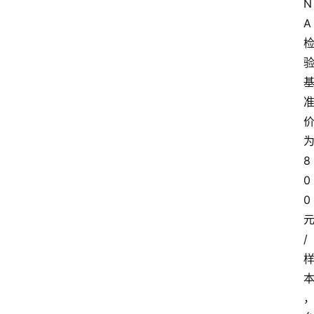
N
A
8
0
0
/