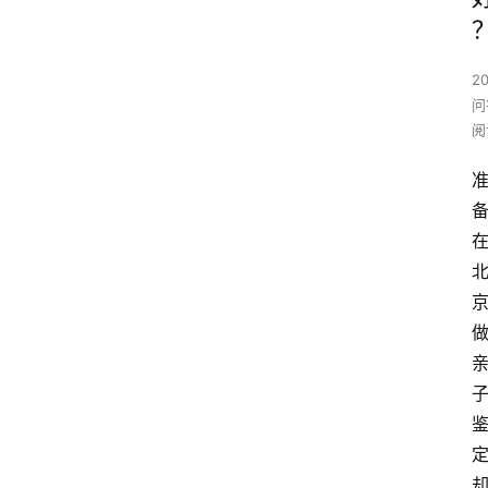
2
问
阅