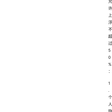
5
0
%
1
. 