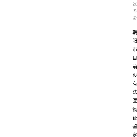
2
问
阅