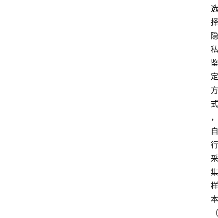
首
页
鉴
定
指
南
鉴
定
机
构