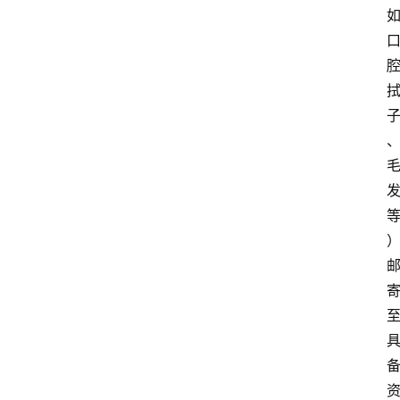
费
用
价
格
知
识
科
普
问
答
大
全