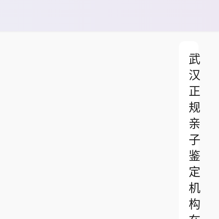
武
汉
正
规
亲
子
鉴
定
机
构