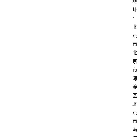
首
页
鉴
定
指
南
鉴
定
机
构
费
用
价