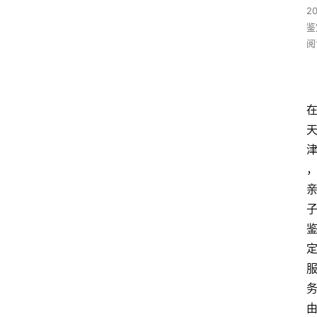
2
鉴
阅