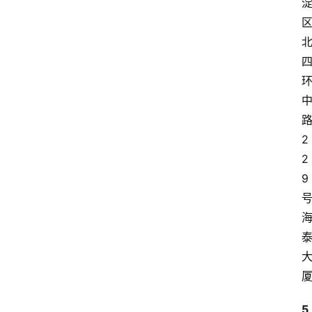
格
知
识
科
普
问
2
答
2
大
9
全
5