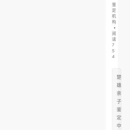
鉴
定
机
构
•
阅
读
7
5
4
楚
雄
亲
子
鉴
定
中