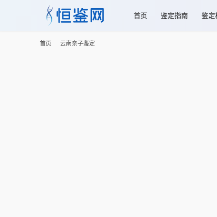
首页
鉴定指南
鉴定
首页
云南亲子鉴定