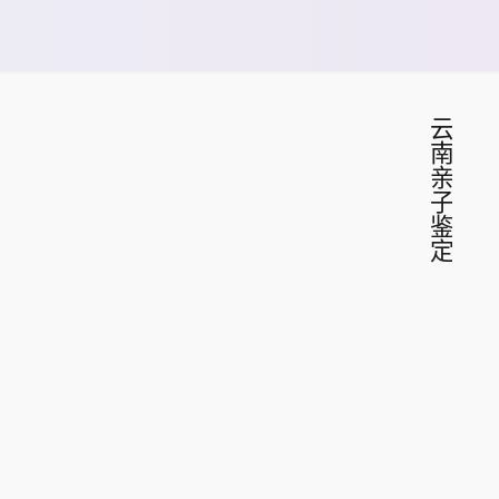
云
南
亲
子
鉴
定
昆明
问
答
亲子
大
全
鉴定
昆明
在哪
亲子
鉴定
里？
2026
在哪
年8